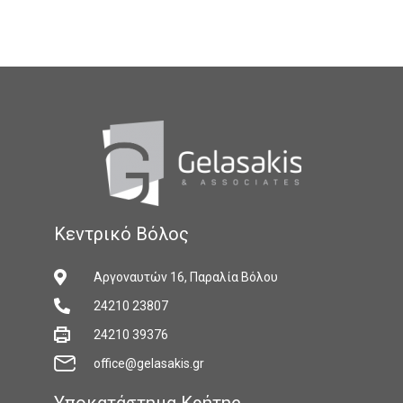
Κεντρικό Βόλος
Αργοναυτών 16, Παραλία Βόλου
24210 23807
24210 39376
office@gelasakis.gr
Υποκατάστημα Κρήτης